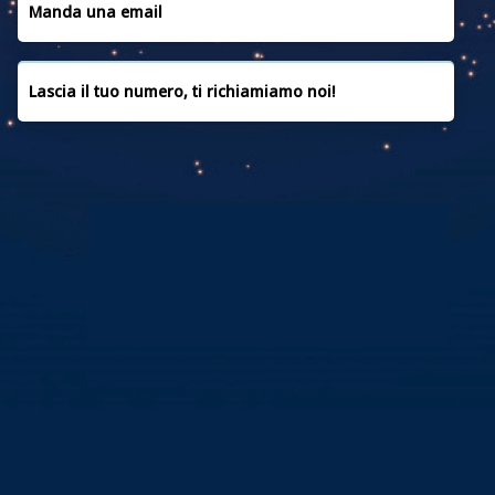
CONVENZIONI
Manda una email
CONTATTACI
Lascia il tuo numero, ti richiamiamo noi!
PRIVACY POLICY
COOKIE POLICY
FAQ
CREDITI
Copyright © 2019 | Powered by
MEDIAERA