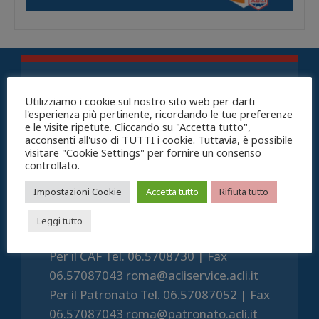
Utilizziamo i cookie sul nostro sito web per darti
l'esperienza più pertinente, ricordando le tue preferenze
e le visite ripetute. Cliccando su "Accetta tutto",
acconsenti all'uso di TUTTI i cookie. Tuttavia, è possibile
visitare "Cookie Settings" per fornire un consenso
controllato.
ACLI ROMA SERVIZI
Impostazioni Cookie
Accetta tutto
Rifiuta tutto
ACLI sede provinciale di Roma APS
Via Prospero Alpino, 20 00154 Roma
Leggi tutto
(RM)
Per il CAF Tel. 06.5708730 | Fax
06.57087043 roma@acliservice.acli.it
Per il Patronato Tel. 06.57087052 | Fax
06.57087043 roma@patronato.acli.it