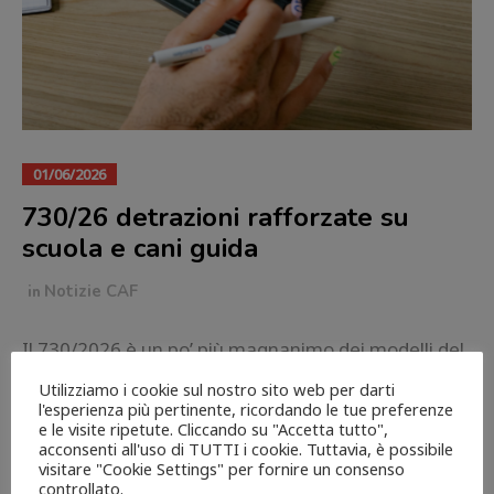
01/06/2026
730/26 detrazioni rafforzate su
scuola e cani guida
in
Notizie CAF
Il 730/2026 è un po’ più magnanimo dei modelli del
passato su spese scolastiche e acquisto dei cani
Utilizziamo i cookie sul nostro sito web per darti
guida. Entrambe le detrazioni conoscono infatti
l'esperienza più pertinente, ricordando le tue preferenze
e le visite ripetute. Cliccando su "Accetta tutto",
nella campagna 730 in corso (per cui è
acconsenti all'uso di TUTTI i cookie. Tuttavia, è possibile
possibile affidarsi a CAF ACLI Roma) un lieve ritocco
visitare "Cookie Settings" per fornire un consenso
controllato.