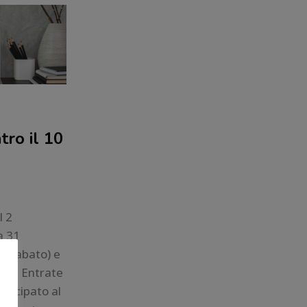
tro il 10
l 2
a 31
di sabato) e
delle Entrate
sticipato al