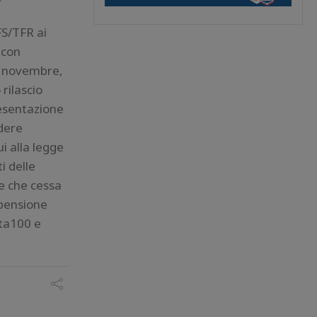
FS/TFR ai
 con
7 novembre,
rilascio
resentazione
dere
ui alla legge
i delle
e che cessa
 pensione
ta100 e
]