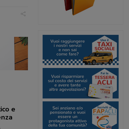
ico e
enza
o