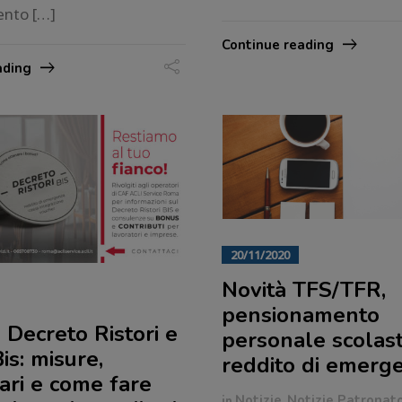
nto […]
Continue reading
ading
20/11/2020
Novità TFS/TFR,
pensionamento
 Decreto Ristori e
personale scolast
Bis: misure,
reddito di emerg
ari e come fare
in
Notizie
,
Notizie Patronat