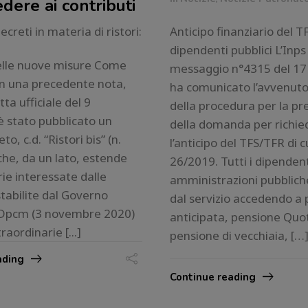
dere ai contributi
ecreti in materia di ristori:
Anticipo finanziario del T
dipendenti pubblici L’Inps
delle nuove misure Come
messaggio n°4315 del 1
in una precedente nota,
ha comunicato l’avvenuto 
ta ufficiale del 9
della procedura per la p
 stato pubblicato un
della domanda per richie
o, c.d. “Ristori bis” (n.
l’anticipo del TFS/TFR di c
he, da un lato, estende
26/2019. Tutti i dipendent
rie interessate dalle
amministrazioni pubblich
stabilite dal Governo
dal servizio accedendo a
o Dpcm (3 novembre 2020)
anticipata, pensione Quo
raordinarie [...]
pensione di vecchiaia, […
ading
Continue reading