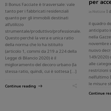
per acce
Il Bonus Facciate è trasversale: vale
tanto per i fabbricati residenziali
I d
in
Notizie
quanto per gli immobili destinati
il quadro 
all’utilizzo
anticipato 
strumentale/produttivo/professionale.
nella Gazzet
Questo perché la vera e unica ratio
novembre è
della norma che lo ha istituito
nuovo decret
(articolo 1, commi da 219 a 224 della
149/2020) c
Legge di Bilancio 2020) è il
alle catego
miglioramento del decoro urbano (la
restrizioni 
stessa ratio, quindi, cui è sottesa […]
nell’ultim
le misure st
Continue reading
Continue re