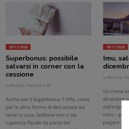
20/11/2020
18/11/2020
Superbonus: possibile
Imu, sal
salvarsi in corner con la
dicemb
cessione
in
Notizie
,
No
in
Notizie
,
Notizie CAF
Un mese esa
dicembre se
Anche per il Superbonus 110%, come
dall’impos
per le altre forme di detrazione sui
noto – per l
lavori a casa, laddove non ci sia
pagare vist
capienza fiscale da parte del