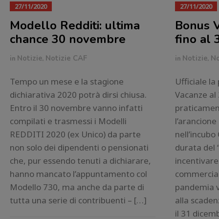
27/11/2020
27/11/2020
Modello Redditi: ultima
Bonus V
chance 30 novembre
fino al
in
Notizie
,
Notizie CAF
in
Notizie
,
No
Tempo un mese e la stagione
Ufficiale l
dichiarativa 2020 potrà dirsi chiusa.
Vacanze al
Entro il 30 novembre vanno infatti
praticament
compilati e trasmessi i Modelli
l’arancione 
REDDITI 2020 (ex Unico) da parte
nell’incubo 
non solo dei dipendenti o pensionati
durata del 
che, pur essendo tenuti a dichiarare,
incentivare 
hanno mancato l’appuntamento col
commerciali
Modello 730, ma anche da parte di
pandemia v
tutta una serie di contribuenti – […]
alla scaden
il 31 dicemb