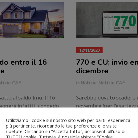
12/11/2020
do entro il 16
770 e CU; invio en
re
dicembre
tizie CAF
in
Notizie
,
Notizie CAF
tto al saldo Imu. Il 16
Sarebbe dovuto scadere i
gnerà infatti il congedo
novembre (per l’esattezz
ta 2020, mentre – com’è
ottobre, ma il 31 cadeva 
Utilizziamo i cookie sul nostro sito web per darti l'esperienza
a Tasi non c’è più nulla da
invece l’invio all’Agenzia 
più pertinente, ricordando le tue preferenze e le visite
o che la manovra dello
dei Modelli 770 è stato po
ripetute. Cliccando su "Accetta tutto", acconsenti all'uso di
TUTTI i cookie. Tuttavia, è possibile visitare "Cookie