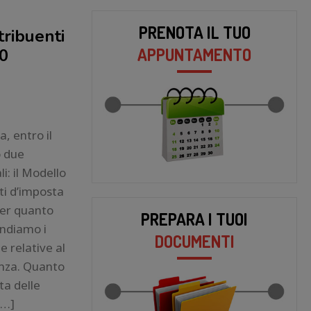
PRENOTA IL TUO
tribuenti
APPUNTAMENTO
30
, entro il
o due
i: il Modello
ti d’imposta
Per quanto
PREPARA I TUOI
andiamo i
DOCUMENTI
e relative al
enza. Quanto
tta delle
[…]