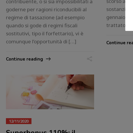
scorso anno
contribuente, o si sia impossibilitati a
sostanziale
goderne per ragioni riconducibili al
gennaio 202
regime di tassazione (ad esempio
trattato […
quando si gode di regimi fiscali
sostitutivi, tipo il forfettario), vi è
comunque l’opportunità di […]
Continue re
Continue reading
12/11/2020
Superbonus 110%: il