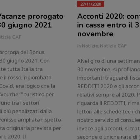
27/11/2020
acanze prorogato
Acconti 2020: con
 30 giugno 2021
in cassa entro il 
novembre
tizie CAF
in
Notizie
,
Notizie CAF
a proroga del Bonus
 30 giugno 2021. Con
ANel giro di una settimana
e tutta Italia tra
30 novembre, si profilan
e il rosso, ripiombata
importanti traguardi fiscal
Covid, era logico che la
REDDITI 2020 e gli accon
“voucher” turistico per
relativi sempre al 2020. 
uno tra i settori
riguarda il REDDITI, rim
 più penalizzati dalla
lettori alle schede tecnich
enisse ampliata rispetto
nostro servizio di consul
za originaria prevista per
invece agli acconti, si tra
re 2020. Il
seconde o uniche rate di 