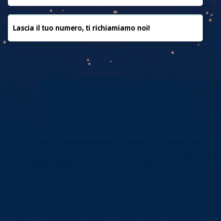
Maggio 2019
Aprile 2019
Lascia il tuo numero, ti richiamiamo noi!
Marzo 2019
Febbraio 2019
Gennaio 2019
Dicembre 2018
Novembre 2018
Novembre 2017
Categorie
Emergenza Ucraina
Notizie