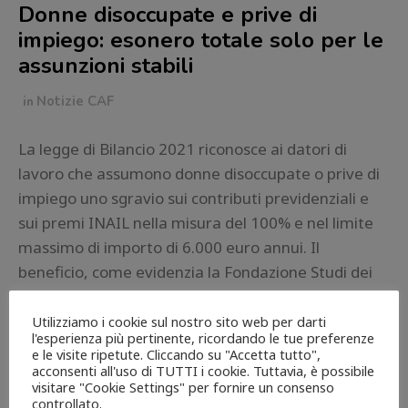
Donne disoccupate e prive di
impiego: esonero totale solo per le
assunzioni stabili
in
Notizie CAF
La legge di Bilancio 2021 riconosce ai datori di
lavoro che assumono donne disoccupate o prive di
impiego uno sgravio sui contributi previdenziali e
sui premi INAIL nella misura del 100% e nel limite
massimo di importo di 6.000 euro annui. Il
beneficio, come evidenzia la Fondazione Studi dei
Consulenti del lavoro nell’approfondimento del 19
[…]
Utilizziamo i cookie sul nostro sito web per darti
l'esperienza più pertinente, ricordando le tue preferenze
e le visite ripetute. Cliccando su "Accetta tutto",
acconsenti all'uso di TUTTI i cookie. Tuttavia, è possibile
Continue reading
visitare "Cookie Settings" per fornire un consenso
controllato.