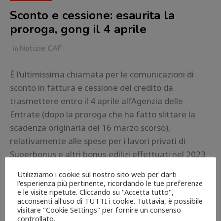
Sconto e cessione: esaurita la
proroga, gong il 4 aprile
in
Notizie CAF
È l’ultimissima chiamata per le comunicazioni di
sconto in fattura e cessione del credito da
trasmettere entro il 4 aprile all’Agenzia delle
Entrate (dopo la proroga che ha fatto slittare la
scadenza originaria del 16 marzo scorso),
relativamente alle spese per i lavori privati di
Superbonus e altri bonus edilizi effettuati nel 2023
su cui […]
Utilizziamo i cookie sul nostro sito web per darti
l'esperienza più pertinente, ricordando le tue preferenze
e le visite ripetute. Cliccando su "Accetta tutto",
Continue reading
acconsenti all'uso di TUTTI i cookie. Tuttavia, è possibile
visitare "Cookie Settings" per fornire un consenso
controllato.