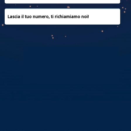
Maggio 2019
Lascia il tuo numero, ti richiamiamo noi!
Aprile 2019
Marzo 2019
Febbraio 2019
Gennaio 2019
Dicembre 2018
Novembre 2018
Novembre 2017
Categorie
Emergenza Ucraina
Notizie