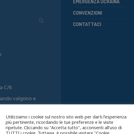
EMERGENZA UCRAINA
CONVENZIONI
CONTATTACI
o
a C/6
quando valgono e
Utilizziamo i cookie sul nostro sito web per darti l'esperienza
più pertinente, ricordando le tue preferenze e le visite
ripetute. Cliccando su "Accetta tutto", acconsenti all'uso di
TUTTI i cookie. Tuttavia, è possibile visitare "Cookie