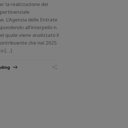
er la realizzazione del
pertinenziale
ne. L’Agenzia delle Entrate
spondendo all’interpello n.
l quale viene analizzato il
contribuente che nel 2025
to […]
ading