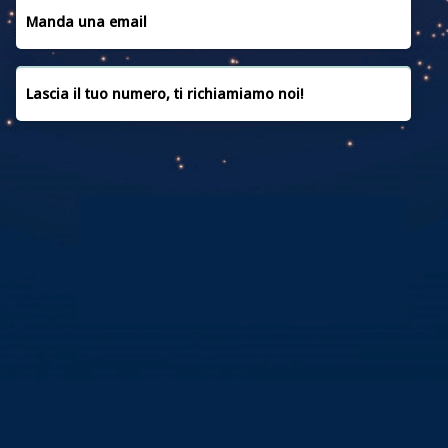
CONVENZIONI
Manda una email
CONTATTACI
Lascia il tuo numero, ti richiamiamo noi!
PRIVACY POLICY
COOKIE POLICY
FAQ
CREDITI
Copyright © 2019 | Powered by
MEDIAERA