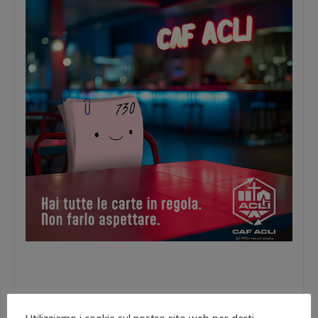
Utilizziamo i cookie sul nostro sito web per darti