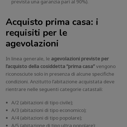
prevista una garanzia pari al 90%).
Acquisto prima casa: i
requisiti per le
agevolazioni
In linea generale, le
agevolazioni previste per
l’acquisto della cosiddetta “prima casa”
vengono
riconosciute solo in presenza di alcune specifiche
condizioni. Anzitutto l’abitazione acquistata deve
rientrare nelle seguenti categorie catastali:
A/2 (abitazioni di tipo civile);
A/3 (abitazioni di tipo economico);
A/4 (abitazioni di tipo popolare);
A/5 (abitazione di tipo ultra popolare);