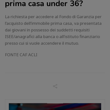
prima casa under 36?
La richiesta per accedere al Fondo di Garanzia per
l’acquisto dell’immobile prima casa, va presentata
dai giovani in possesso dei suddetti requisiti
ISEE/anagrafici alla banca o all’istituto finanziario
presso cui si vuole accendere il mutuo.
FONTE CAF ACLI