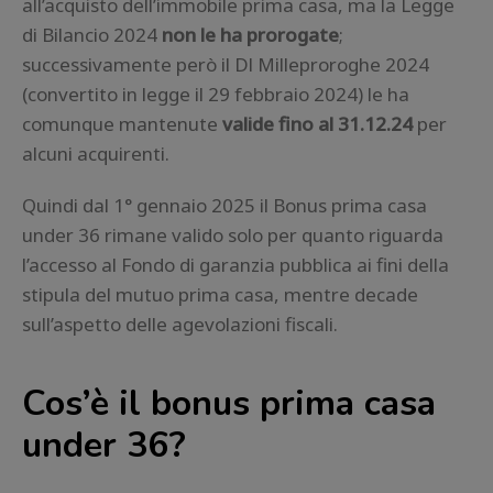
all’acquisto dell’immobile prima casa, ma la Legge
di Bilancio 2024
non le ha prorogate
;
successivamente però il Dl Milleproroghe 2024
(convertito in legge il 29 febbraio 2024) le ha
comunque mantenute
valide fino al 31.12.24
per
alcuni acquirenti.
Quindi dal 1° gennaio 2025 il Bonus prima casa
under 36 rimane valido solo per quanto riguarda
l’accesso al Fondo di garanzia pubblica ai fini della
stipula del mutuo prima casa, mentre decade
sull’aspetto delle agevolazioni fiscali.
Cos’è il bonus prima casa
under 36?