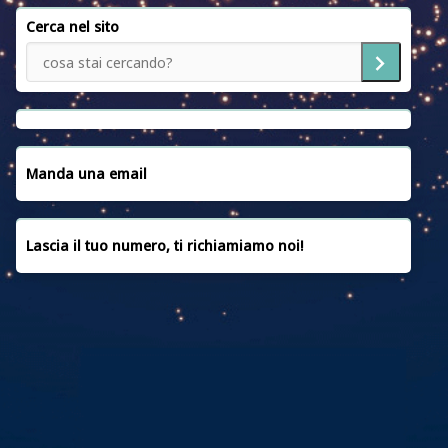
SEDI
Cerca nel sito
SERVIZI
NOTIZIE
EMERGENZA UCRAINA
CONVENZIONI
Manda una email
CONTATTACI
Lascia il tuo numero, ti richiamiamo noi!
PRIVACY POLICY
COOKIE POLICY
FAQ
CREDITI