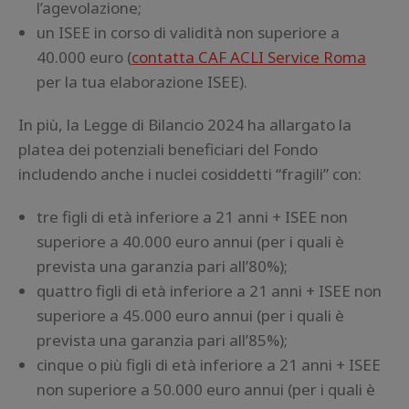
l’agevolazione;
un ISEE in corso di validità non superiore a
40.000 euro (
contatta CAF ACLI Service Roma
per la tua elaborazione ISEE).
In più, la Legge di Bilancio 2024 ha allargato la
platea dei potenziali beneficiari del Fondo
includendo anche i nuclei cosiddetti “fragili” con:
tre figli di età inferiore a 21 anni + ISEE non
superiore a 40.000 euro annui (per i quali è
prevista una garanzia pari all’80%);
quattro figli di età inferiore a 21 anni + ISEE non
superiore a 45.000 euro annui (per i quali è
prevista una garanzia pari all’85%);
cinque o più figli di età inferiore a 21 anni + ISEE
non superiore a 50.000 euro annui (per i quali è