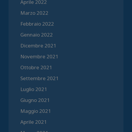
Aprile 2022
Marzo 2022
Febbraio 2022
Gennaio 2022
Dicembre 2021
Novembre 2021
Ottobre 2021
Settembre 2021
Luglio 2021
Giugno 2021
Maggio 2021
Aprile 2021