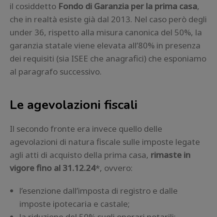
il cosiddetto
Fondo di Garanzia per la prima casa
,
che in realtà esiste già dal 2013. Nel caso però degli
under 36, rispetto alla misura canonica del 50%, la
garanzia statale viene elevata all’80% in presenza
dei requisiti (sia ISEE che anagrafici) che esponiamo
al paragrafo successivo.
Le agevolazioni fiscali
Il secondo fronte era invece quello delle
agevolazioni di natura fiscale sulle imposte legate
agli atti di acquisto della prima casa,
rimaste in
vigore fino al 31.12.24
*, ovvero:
l’esenzione dall’imposta di registro e dalle
imposte ipotecaria e castale;
la riduzione del 50% sugli onorari notarili;