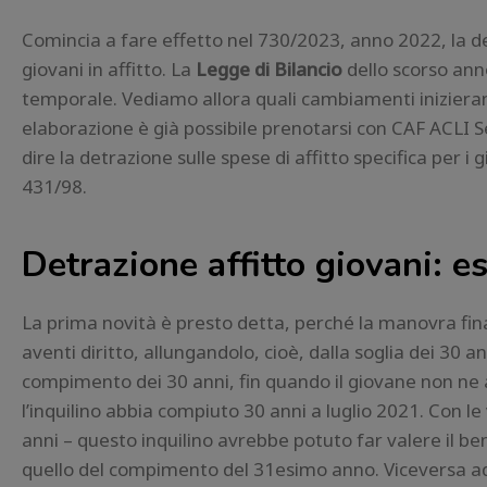
Comincia a fare effetto nel 730/2023, anno 2022, la det
giovani in affitto. La
Legge di Bilancio
dello scorso ann
temporale. Vediamo allora quali cambiamenti inizierann
elaborazione è già possibile prenotarsi con CAF ACLI Se
dire la detrazione sulle spese di affitto specifica per i
431/98.
Detrazione affitto giovani: e
La prima novità è presto detta, perché la manovra finan
aventi diritto, allungandolo, cioè, dalla soglia dei 30 an
compimento dei 30 anni, fin quando il giovane non ne
l’inquilino abbia compiuto 30 anni a luglio 2021. Con l
anni – questo inquilino avrebbe potuto far valere il ben
quello del compimento del 31esimo anno. Viceversa ade