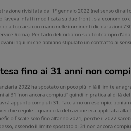
razione rivisitata dal 1° gennaio 2022 (nel senso di raffo
o l’aveva infatti modificata su due fronti, sia economico 
o a toccarsi con mano nelle imminenti dichiarazioni 730 
rvice Roma). Per farlo delimitiamo subito il campo d’anali
 giovani inquilini che abbiano stipulato un contratto ai sens
stesa fino ai 31 anni non compi
ziaria 2022 ha spostato un poco più in là il limite anagra
ni ai 31 “non ancora compiuti” quindi in pratica al di là del
 avrà appunto compiuti 31. Facciamo un esempio: poniamo
e vecchie regole – quando la detrazione era applicata alla 
eficio fiscale solo fino all’anno 2021, perché il 2022 sare
sso, essendo il limite spostato ai 31 non ancora compiut