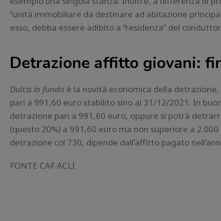
esempio una singola stanza. Inoltre, a differenza di p
“unità immobiliare da destinare ad abitazione principa
esso, debba essere adibito a “residenza” del conduttor
Detrazione affitto giovani: 
Dulcis in fundo
è la novità economica della detrazione, c
pari a 991,60 euro stabilito sino al 31/12/2021. In buon
detrazione pari a 991,60 euro, oppure si potrà detrar
(questo 20%) a 991,60 euro ma non superiore a 2.000 eu
detrazione col 730, dipende dall’affitto pagato nell’ann
FONTE CAF ACLI