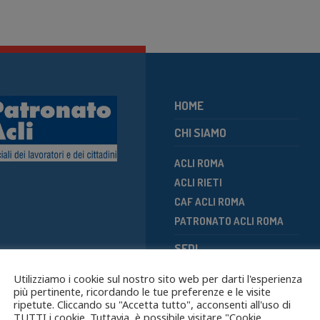
HOME
CHI SIAMO
ACLI ROMA
ACLI RIETI
CAF ACLI ROMA
PATRONATO ACLI ROMA
SEDI
SERVIZI
Utilizziamo i cookie sul nostro sito web per darti l'esperienza
più pertinente, ricordando le tue preferenze e le visite
7087043
ripetute. Cliccando su "Accetta tutto", acconsenti all'uso di
NOTIZIE
TUTTI i cookie. Tuttavia, è possibile visitare "Cookie