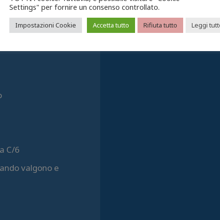
Settings" per fornire un consenso controllato.
EMERGENZA UCRAINA
Impostazioni Cookie
Accetta tutto
Rifiuta tutto
Leggi tut
CONVENZIONI
CONTATTACI
o
a C/6
quando valgono e