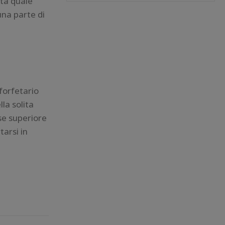
ata quale
una parte di
forfetario
la solita
se superiore
arsi in