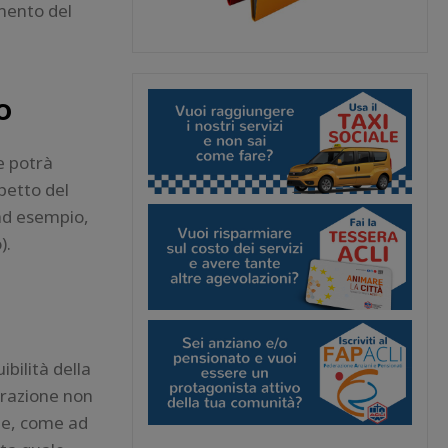
mento del
o
e potrà
spetto del
 ad esempio,
).
ibilità della
etrazione non
rte, come ad