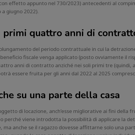
 (con effetto appunto nel 730/2023) antecedenti al compi
 a giugno 2022).
i primi quattro anni di contratt
rolungamento del periodo contrattuale in cui la detrazion
 il beneficio fiscale venga applicato (posto ovviamente il ri
attro anni di contratto anziché nei soli primi tre (quindi,
 potrà essere fruita per gli anni dal 2022 al 2025 compreso
che su una parte della casa
etto di locazione, anch’esse migliorative ai fini della fru
to perché viene introdotta la possibilità di applicare la d
re, ma anche se il ragazzo dovesse affittarne solo una pa