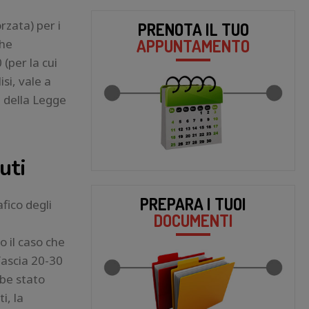
rzata) per i
PRENOTA IL TUO
APPUNTAMENTO
che
(per la cui
si, vale a
i della Legge
uti
PREPARA I TUOI
fico degli
DOCUMENTI
 il caso che
fascia 20-30
bbe stato
i, la