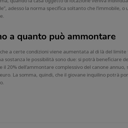
rima, quando la casa oggetto di locazione veniva individu
le”, adesso la norma specifica soltanto che l’immobile, o 
e.
fino a quanto può ammontare
he a certe condizioni viene aumentata al di là del limite 
a sostanza le possibilità sono due: si potrà beneficiare del
re il 20% dell’ammontare complessivo del canone annuo, 
ro. La somma, quindi, che il giovane inquilino potrà port
o.