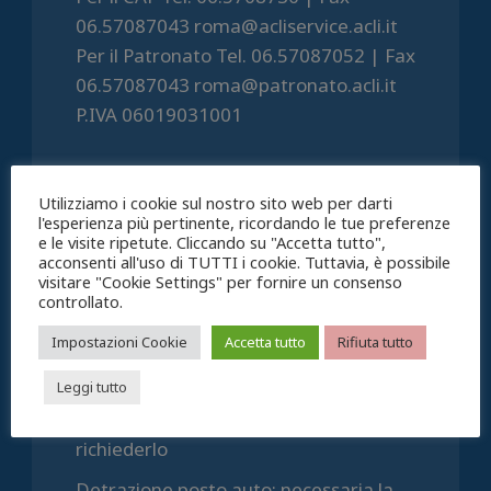
06.57087043 roma@acliservice.acli.it
Per il Patronato Tel. 06.57087052 | Fax
06.57087043 roma@patronato.acli.it
P.IVA 06019031001
Utilizziamo i cookie sul nostro sito web per darti
l'esperienza più pertinente, ricordando le tue preferenze
e le visite ripetute. Cliccando su "Accetta tutto",
Articoli recenti
acconsenti all'uso di TUTTI i cookie. Tuttavia, è possibile
visitare "Cookie Settings" per fornire un consenso
controllato.
Una casa, due comuni: le agevolazioni
restano
Impostazioni Cookie
Accetta tutto
Rifiuta tutto
Agosto, il calendario Caf e Patronato
Leggi tutto
Supplemento pensione; come
richiederlo
Detrazione posto auto; necessaria la