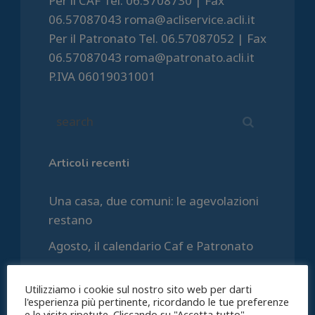
Per il CAF Tel. 06.5708730 | Fax
06.57087043 roma@acliservice.acli.it
Per il Patronato Tel. 06.57087052 | Fax
06.57087043 roma@patronato.acli.it
P.IVA 06019031001
Articoli recenti
Una casa, due comuni: le agevolazioni
restano
Agosto, il calendario Caf e Patronato
Supplemento pensione; come
Utilizziamo i cookie sul nostro sito web per darti
richiederlo
l'esperienza più pertinente, ricordando le tue preferenze
e le visite ripetute. Cliccando su "Accetta tutto",