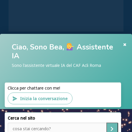
Ciao, Sono Bea,
Assistente
HOME
IA
CHI SIAMO
Sono l'assistente virtuale IA del CAF Acli Roma
ACLI ROMA
ACLI RIETI
Clicca per chattare con me!
CAF ACLI ROMA
Inizia la conversazione
PATRONATO ACLI ROMA
SEDI
Cerca nel sito
SERVIZI