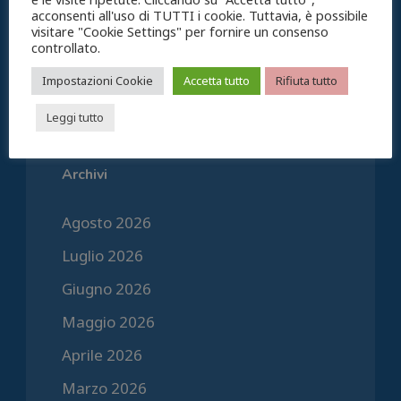
Detrazione posto auto; necessaria la
acconsenti all'uso di TUTTI i cookie. Tuttavia, è possibile
categoria C/6
visitare "Cookie Settings" per fornire un consenso
controllato.
Pensione di vecchiaia, i contributi
Impostazioni Cookie
Accetta tutto
Rifiuta tutto
figurativi quando valgono e quando no
Leggi tutto
Commenti recenti
Archivi
Agosto 2026
Luglio 2026
Giugno 2026
Maggio 2026
Aprile 2026
Marzo 2026