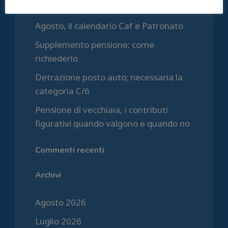
restano
Agosto, il calendario Caf e Patronato
Supplemento pensione; come
richiederlo
Detrazione posto auto; necessaria la
categoria C/6
Pensione di vecchiaia, i contributi
figurativi quando valgono e quando no
Commenti recenti
Archivi
Agosto 2026
Luglio 2026