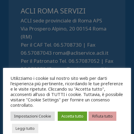
ACLI ROMA SERVIZI
ACLI sede provinciale di Roma APS
Via Prospero Alpino, 20 00154 Roma
(RM)
Per il CAF Tel. 06.5708730 | Fax
06.57087043 roma@acliservice.acli.it
Per il Patronato Tel. 06.57087052 | Fax
06.57087043 roma@patronato.acli.it
P.IVA 06019031001
Utilizziamo i cookie sul nostro sito web per darti
l'esperienza più pertinente, ricordando le tue preferenze
e le visite ripetute. Cliccando su "Accetta tutto",
acconsenti all'uso di TUTTI i cookie. Tuttavia, è possibile
visitare "Cookie Settings" per fornire un consenso
controllato.
Articoli recenti
Impostazioni Cookie
Accetta tutto
Rifiuta tutto
Leggi tutto
Una casa, due comuni: le agevolazioni