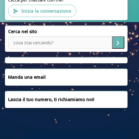
CAF ACLI ROMA
Inizia la conversazione
PATRONATO ACLI ROMA
SEDI
Cerca nel sito
SERVIZI
NOTIZIE
EMERGENZA UCRAINA
CONVENZIONI
Manda una email
CONTATTACI
Lascia il tuo numero, ti richiamiamo noi!
PRIVACY POLICY
COOKIE POLICY
FAQ