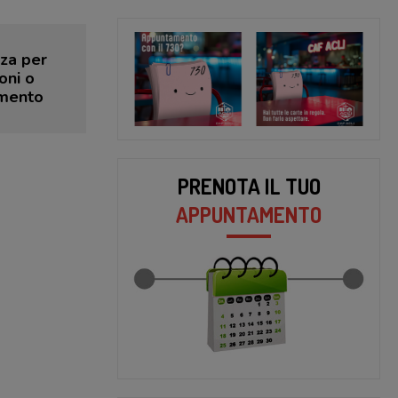
za per
oni o
amento
PRENOTA IL TUO
APPUNTAMENTO