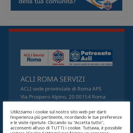
ACLI ROMA SERVIZI
ACLI sede provinciale di Roma APS
Via Prospero Alpino, 20 00154 Roma
(RM)
Utilizziamo i cookie sul nostro sito web per darti
Per il CAF Tel. 06.5708730 | Fax
l'esperienza più pertinente, ricordando le tue preferenze
06.57087043 roma@acliservice.acli.it
e le visite ripetute. Cliccando su "Accetta tutto",
acconsenti all'uso di TUTTI i cookie. Tuttavia, è possibile
Per il Patronato Tel. 06.57087052 | Fax