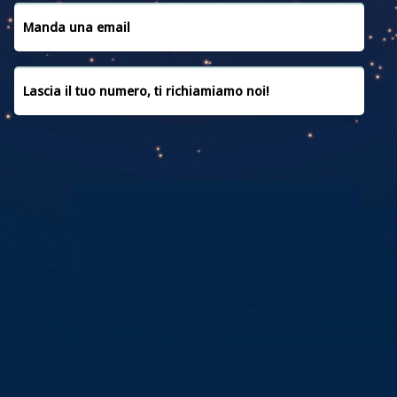
CONVENZIONI
Manda una email
CONTATTACI
Lascia il tuo numero, ti richiamiamo noi!
PRIVACY POLICY
COOKIE POLICY
FAQ
CREDITI
Copyright © 2019 | Powered by
MEDIAERA