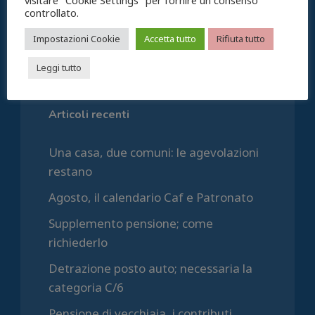
visitare "Cookie Settings" per fornire un consenso
06.57087043 roma@patronato.acli.it
controllato.
P.IVA 06019031001
Impostazioni Cookie
Accetta tutto
Rifiuta tutto
Leggi tutto
Articoli recenti
Una casa, due comuni: le agevolazioni
restano
Agosto, il calendario Caf e Patronato
Supplemento pensione; come
richiederlo
Detrazione posto auto; necessaria la
categoria C/6
Pensione di vecchiaia, i contributi