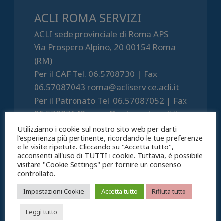
ACLI ROMA SERVIZI
ACLI sede provinciale di Roma APS
Via Prospero Alpino, 20 00154 Roma
(RM)
Per il CAF Tel. 06.5708730 | Fax
06.57087043 roma@acliservice.acli.it
Per il Patronato Tel. 06.57087052 | Fax
06.57087043 roma@patronato.acli.it
P.IVA 06019031001
Utilizziamo i cookie sul nostro sito web per darti
l'esperienza più pertinente, ricordando le tue preferenze
e le visite ripetute. Cliccando su "Accetta tutto",
acconsenti all'uso di TUTTI i cookie. Tuttavia, è possibile
visitare "Cookie Settings" per fornire un consenso
controllato.
Articoli recenti
Impostazioni Cookie
Accetta tutto
Rifiuta tutto
Leggi tutto
Una casa, due comuni: le agevolazioni