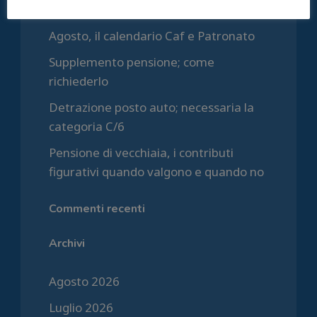
restano
Agosto, il calendario Caf e Patronato
Supplemento pensione; come
richiederlo
Detrazione posto auto; necessaria la
categoria C/6
Pensione di vecchiaia, i contributi
figurativi quando valgono e quando no
Commenti recenti
Archivi
Agosto 2026
Luglio 2026