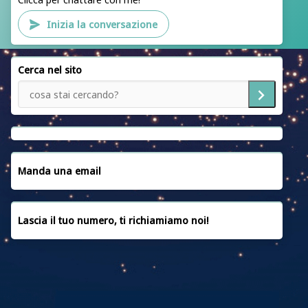
CAF ACLI ROMA
Inizia la conversazione
PATRONATO ACLI ROMA
SEDI
Cerca nel sito
SERVIZI
NOTIZIE
EMERGENZA UCRAINA
CONVENZIONI
Manda una email
CONTATTACI
Lascia il tuo numero, ti richiamiamo noi!
PRIVACY POLICY
COOKIE POLICY
FAQ