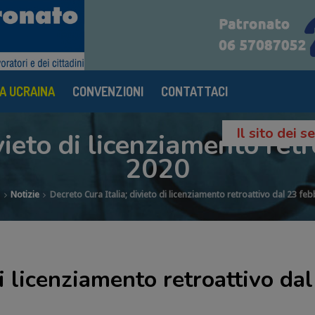
A UCRAINA
CONVENZIONI
CONTATTACI
Il sito dei 
vieto di licenziamento ret
2020
e
Notizie
Decreto Cura Italia; divieto di licenziamento retroattivo dal 23 fe
di licenziamento retroattivo da