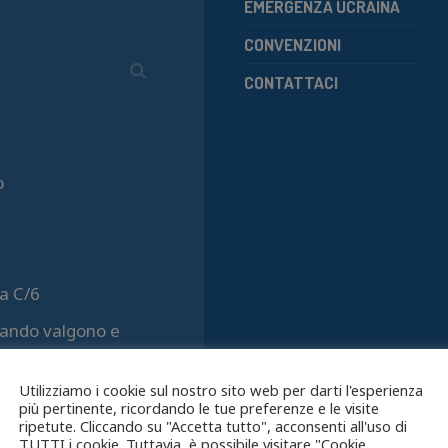
EMERGENZA UCRAINA
CONVENZIONI
CONTATTACI
o
a C/6
quando valgono e
Utilizziamo i cookie sul nostro sito web per darti l'esperienza
più pertinente, ricordando le tue preferenze e le visite
ripetute. Cliccando su "Accetta tutto", acconsenti all'uso di
TUTTI i cookie. Tuttavia, è possibile visitare "Cookie