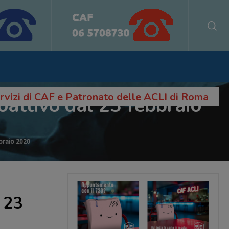
servizi di CAF e Patronato delle ACLI di Roma
roattivo dal 23 febbraio
bbraio 2020
l 23