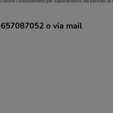
ti anche i licenziamenti per superamento del periodo d
 0657087052 o via mail