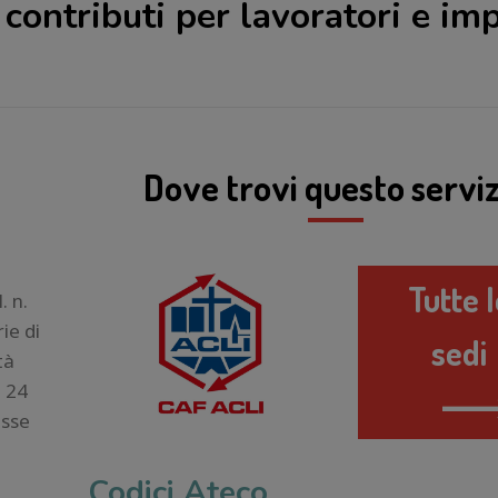
i contributi per lavoratori e im
Dove trovi questo serviz
Tutte 
. n.
ie di
sedi
tà
l 24
esse
Codici Ateco