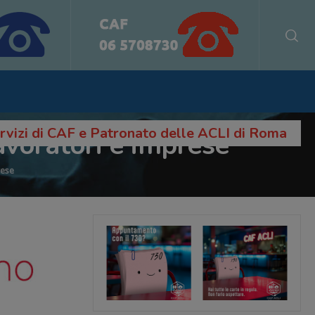
servizi di CAF e Patronato delle ACLI di Roma
lavoratori e imprese
rese