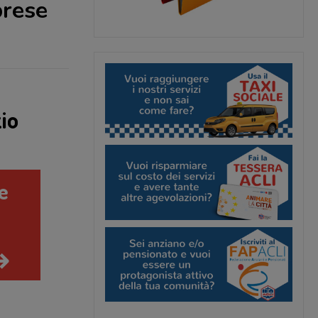
prese
io
le