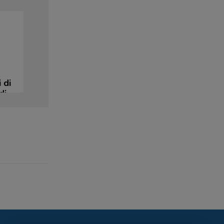
i di
di