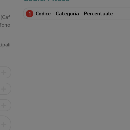
a
1
Codice - Categoria - Percentuale
 (Caf
efono
ipali