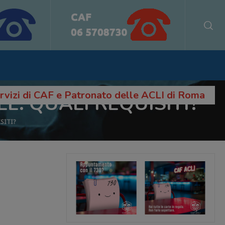
servizi di CAF e Patronato delle ACLI di Roma
: QUALI REQUISITI?
SITI?