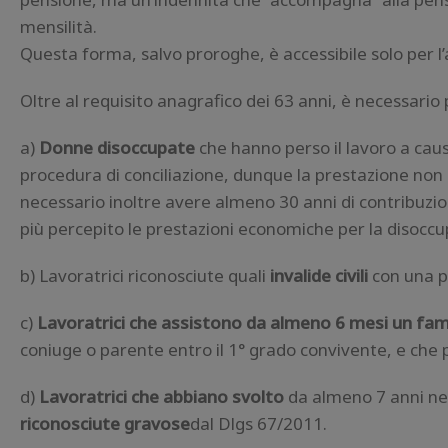
mensilità.
Questa forma, salvo proroghe, è accessibile solo per l
Oltre al requisito anagrafico dei 63 anni, è necessario 
a)
Donne disoccupate
che hanno perso il lavoro a causa
procedura di conciliazione, dunque la prestazione non p
necessario inoltre avere almeno 30 anni di contribuzi
più percepito le prestazioni economiche per la disoccu
b) Lavoratrici riconosciute quali
invalide civili
con una p
c)
Lavoratrici che assistono da almeno 6 mesi un fami
coniuge o parente entro il 1° grado convivente, e che p
d)
Lavoratrici che abbiano svolto
da almeno 7 anni neg
riconosciute gravose
dal Dlgs 67/2011.