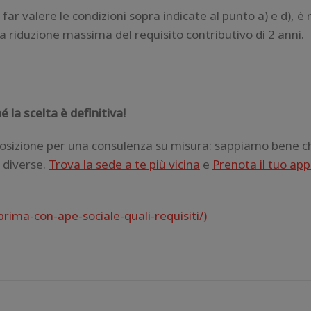
far valere le condizioni sopra indicate al punto a) e d), è 
na riduzione massima del requisito contributivo di 2 anni.
la scelta è definitiva!
posizione per una consulenza su misura: sappiamo bene c
o diverse.
Trova la sede a te più vicina
e
Prenota il tuo a
rima-con-ape-sociale-quali-requisiti/)