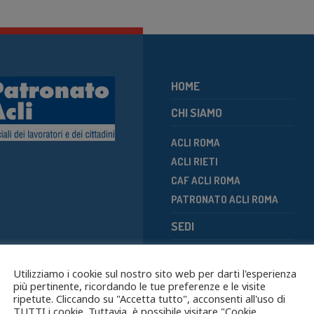
HOME
CHI SIAMO
ACLI ROMA
ACLI RIETI
CAF ACLI ROMA
PATRONATO ACLI ROMA
SEDI
SERVIZI
7087043
Utilizziamo i cookie sul nostro sito web per darti l'esperienza
NOTIZIE
più pertinente, ricordando le tue preferenze e le visite
ripetute. Cliccando su "Accetta tutto", acconsenti all'uso di
EMERGENZA UCRAINA
TUTTI i cookie. Tuttavia, è possibile visitare "Cookie