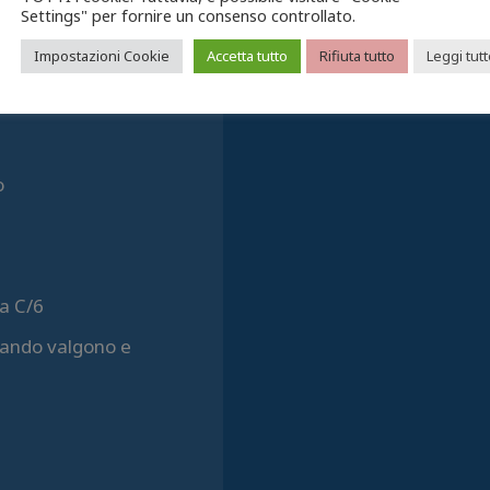
Settings" per fornire un consenso controllato.
CONVENZIONI
Impostazioni Cookie
Accetta tutto
Rifiuta tutto
Leggi tut
CONTATTACI
o
a C/6
quando valgono e