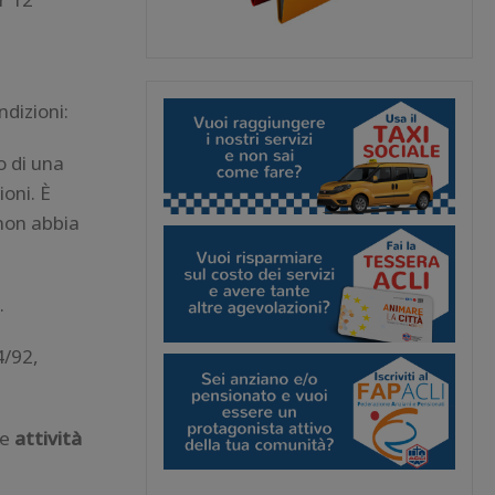
ndizioni:
o di una
oni. È
non abbia
.
4/92,
le
attività