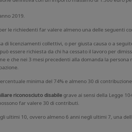
’anno 2019.
per le richiedenti far valere almeno una delle seguenti co
 di licenziamenti collettivi, o per giusta causa o a seguit
uò essere richiesta da chi ha cessato il lavoro per dimissi
one e che nei 3 mesi precedenti alla domanda la persona 
pazione.
ercentuale minima del 74% e almeno 30 di contribuzione
liare riconosciuto disabile
grave ai sensi della Legge 10
ossono far valere 30 di contributi.
li ultimi 10, ovvero almeno 6 anni negli ultimi 7, una del