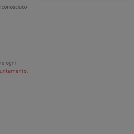
riconosciuto
he ogni
ppuntamento
,