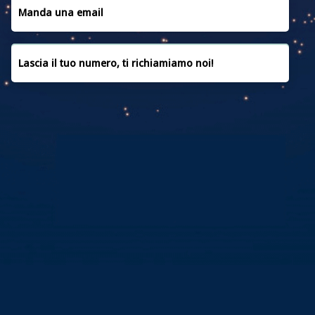
CONVENZIONI
Manda una email
CONTATTACI
Lascia il tuo numero, ti richiamiamo noi!
PRIVACY POLICY
COOKIE POLICY
FAQ
CREDITI
Copyright © 2019 | Powered by
MEDIAERA