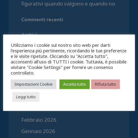
figurativi quando valgono e quando no
Commenti recenti
Archivi
Utilizziamo i cookie sul nostro sito web per darti
l'esperienza più pertinente, ricordando le tue preferenze
Agosto 2026
e le visite ripetute. Cliccando su "Accetta tutto",
acconsenti all'uso di TUTTI i cookie. Tuttavia, è possibile
Luglio 2026
visitare "Cookie Settings" per fornire un consenso
controllato.
Giugno 2026
Impostazioni Cookie
Accetta tutto
Rifiuta tutto
Maggio 2026
Aprile 2026
Leggi tutto
Marzo 2026
Febbraio 2026
Gennaio 2026