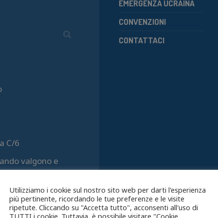
EMERGENZA UCRAINA
CONVENZIONI
CONTATTACI
o
a C/6
quando valgono e
Utilizziamo i cookie sul nostro sito web per darti l'esperienza
più pertinente, ricordando le tue preferenze e le visite
ripetute. Cliccando su "Accetta tutto", acconsenti all'uso di
TUTTI i cookie. Tuttavia, è possibile visitare "Cookie