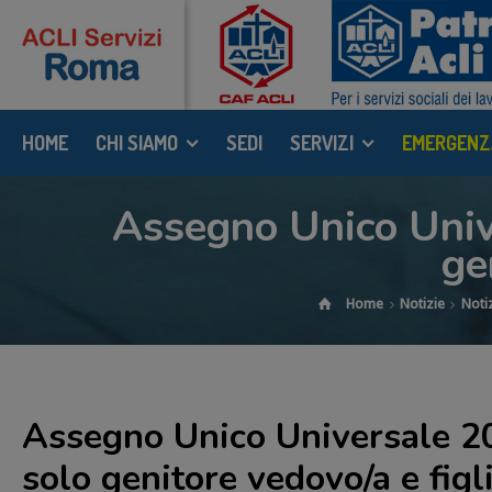
HOME
CHI SIAMO
SEDI
SERVIZI
EMERGENZ
Assegno Unico Unive
ge
Home
Notizie
Noti
Assegno Unico Universale 20
solo genitore vedovo/a e figl