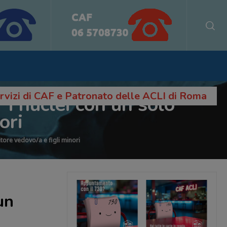
servizi di CAF e Patronato delle ACLI di Roma
i nuclei con un solo
ori
tore vedovo/a e figli minori
un