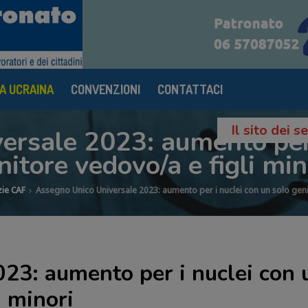
A UCRAINA
CONVENZIONI
CONTATTACI
Il sito dei 
rsale 2023: aumento per 
nitore vedovo/a e figli min
zie CAF
Assegno Unico Universale 2023: aumento per i nuclei con un solo geni
23: aumento per i nuclei con 
i minori