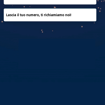
CONTATTACI
Lascia il tuo numero, ti richiamiamo noi!
PRIVACY POLICY
COOKIE POLICY
FAQ
CREDITI
Copyright © 2019 | Powered by
MEDIAERA