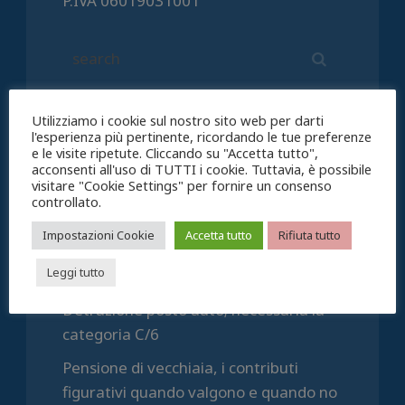
P.IVA 06019031001
Articoli recenti
Utilizziamo i cookie sul nostro sito web per darti
l'esperienza più pertinente, ricordando le tue preferenze
e le visite ripetute. Cliccando su "Accetta tutto",
Una casa, due comuni: le agevolazioni
acconsenti all'uso di TUTTI i cookie. Tuttavia, è possibile
restano
visitare "Cookie Settings" per fornire un consenso
controllato.
Agosto, il calendario Caf e Patronato
Impostazioni Cookie
Accetta tutto
Rifiuta tutto
Supplemento pensione; come
Leggi tutto
richiederlo
Detrazione posto auto; necessaria la
categoria C/6
Pensione di vecchiaia, i contributi
figurativi quando valgono e quando no