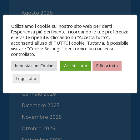
Agosto 2026
Luglio 2026
Utilizziamo i cookie sul nostro sito web per darti
l'esperienza più pertinente, ricordando le tue preferenze
Giugno 2026
e le visite ripetute. Cliccando su "Accetta tutto",
acconsenti all'uso di TUTTI i cookie. Tuttavia, è possibile
Maggio 2026
visitare "Cookie Settings" per fornire un consenso
controllato.
Aprile 2026
Impostazioni Cookie
Accetta tutto
Rifiuta tutto
Marzo 2026
Leggi tutto
Febbraio 2026
Gennaio 2026
Dicembre 2025
Novembre 2025
Ottobre 2025
Settembre 2025