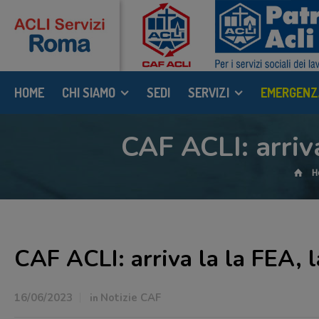
HOME
CHI SIAMO
SEDI
SERVIZI
EMERGENZ
CAF ACLI: arriv
H
CAF ACLI: arriva la la FEA, 
16/06/2023
in
Notizie CAF