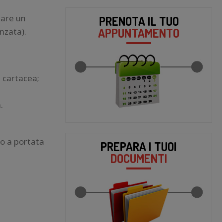
zare un
PRENOTA IL TUO
APPUNTAMENTO
nzata).
 cartacea;
.
do a portata
PREPARA I TUOI
DOCUMENTI