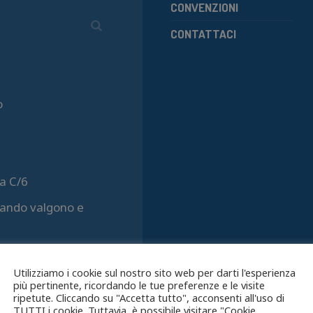
CONVENZIONI
CONTATTACI
o
a C/6
quando valgono e
Utilizziamo i cookie sul nostro sito web per darti l'esperienza
più pertinente, ricordando le tue preferenze e le visite
ripetute. Cliccando su "Accetta tutto", acconsenti all'uso di
TUTTI i cookie. Tuttavia, è possibile visitare "Cookie