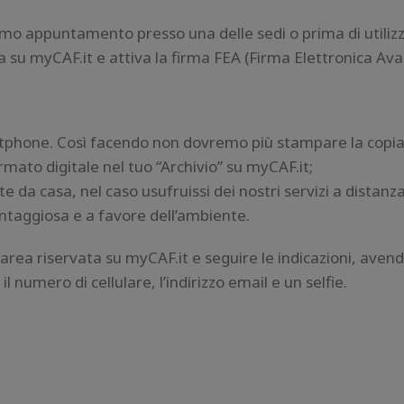
simo appuntamento presso una delle sedi o prima di utiliz
ta su myCAF.it e attiva la firma FEA (Firma Elettronica Ava
artphone. Così facendo non dovremo più stampare la copia
rmato digitale nel tuo “Archivio” su myCAF.it;
e da casa, nel caso usufruissi dei nostri servizi a distanza
antaggiosa e a favore dell’ambiente.
a area riservata su myCAF.it e seguire le indicazioni, aven
 numero di cellulare, l’indirizzo email e un selfie.