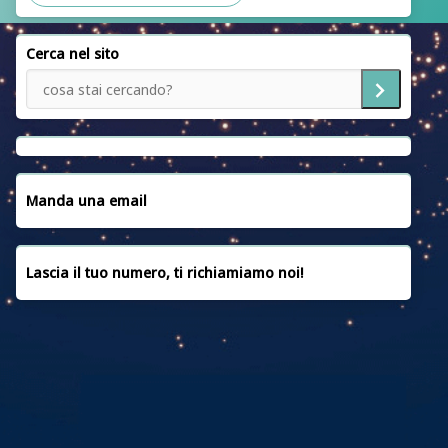
SEDI
Cerca nel sito
SERVIZI
NOTIZIE
EMERGENZA UCRAINA
CONVENZIONI
Manda una email
CONTATTACI
Lascia il tuo numero, ti richiamiamo noi!
PRIVACY POLICY
COOKIE POLICY
FAQ
CREDITI