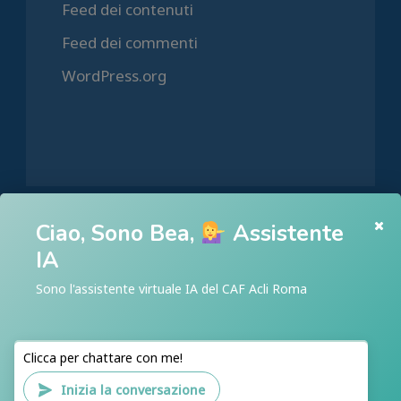
Feed dei contenuti
Feed dei commenti
WordPress.org
Ciao, Sono Bea,
Assistente
HOME
IA
CHI SIAMO
Sono l'assistente virtuale IA del CAF Acli Roma
ACLI ROMA
ACLI RIETI
Clicca per chattare con me!
CAF ACLI ROMA
Inizia la conversazione
PATRONATO ACLI ROMA