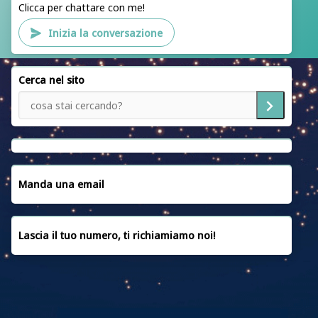
ACLI RIETI
Clicca per chattare con me!
CAF ACLI ROMA
Inizia la conversazione
PATRONATO ACLI ROMA
SEDI
Cerca nel sito
SERVIZI
NOTIZIE
EMERGENZA UCRAINA
CONVENZIONI
Manda una email
CONTATTACI
Lascia il tuo numero, ti richiamiamo noi!
PRIVACY POLICY
COOKIE POLICY
FAQ