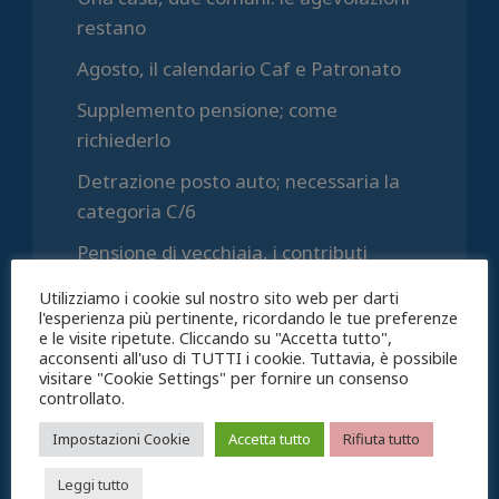
restano
Agosto, il calendario Caf e Patronato
Supplemento pensione; come
richiederlo
Detrazione posto auto; necessaria la
categoria C/6
Pensione di vecchiaia, i contributi
figurativi quando valgono e quando no
Utilizziamo i cookie sul nostro sito web per darti
l'esperienza più pertinente, ricordando le tue preferenze
e le visite ripetute. Cliccando su "Accetta tutto",
Commenti recenti
acconsenti all'uso di TUTTI i cookie. Tuttavia, è possibile
visitare "Cookie Settings" per fornire un consenso
Archivi
controllato.
Impostazioni Cookie
Accetta tutto
Rifiuta tutto
Agosto 2026
Leggi tutto
Luglio 2026