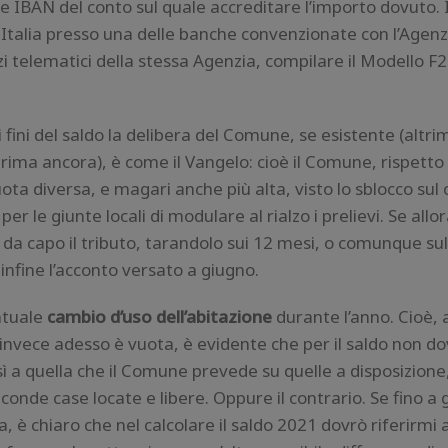
ice IBAN del conto sul quale accreditare l’importo dovuto. I
 in Italia presso una delle banche convenzionate con l’Agenz
i telematici della stessa Agenzia, compilare il Modello F
i fini del saldo la delibera del Comune, se esistente (altri
rima ancora), è come il Vangelo: cioè il Comune, rispetto 
ta diversa, e magari anche più alta, visto lo sblocco sul 
r le giunte locali di modulare al rialzo i prelievi. Se allor
 da capo il tributo, tarandolo sui 12 mesi, o comunque sul
 infine l’acconto versato a giugno.
ntuale
cambio d’uso dell’abitazione
durante l’anno. Cioè,
invece adesso è vuota, è evidente che per il saldo non do
nsì a quella che il Comune prevede su quelle a disposizio
conde case locate e libere. Oppure il contrario. Se fino a
 è chiaro che nel calcolare il saldo 2021 dovrò riferirmi 