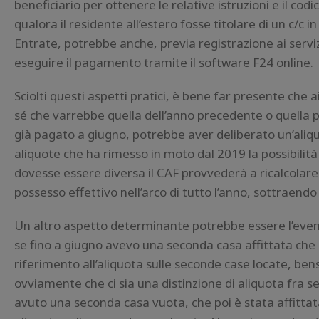
beneficiario per ottenere le relative istruzioni e il cod
qualora il residente all’estero fosse titolare di un c/c
Entrate, potrebbe anche, previa registrazione ai serviz
eseguire il pagamento tramite il software F24 online.
Sciolti questi aspetti pratici, è bene far presente che a
sé che varrebbe quella dell’anno precedente o quella p
già pagato a giugno, potrebbe aver deliberato un’aliquo
aliquote che ha rimesso in moto dal 2019 la possibilità pe
dovesse essere diversa il CAF provvederà a ricalcolare
possesso effettivo nell’arco di tutto l’anno, sottraendo
Un altro aspetto determinante potrebbe essere l’eve
se fino a giugno avevo una seconda casa affittata che 
riferimento all’aliquota sulle seconde case locate, be
ovviamente che ci sia una distinzione di aliquota fra se
avuto una seconda casa vuota, che poi è stata affittata,