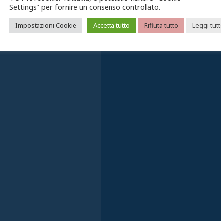
Settings" per fornire un consenso controllato.
a C/6
Impostazioni Cookie
Accetta tutto
Rifiuta tutto
Leggi tut
quando valgono e