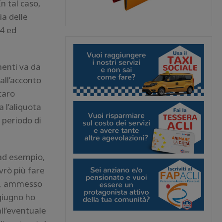
n tal caso,
ia delle
24 ed
menti va da
all’acconto
caro
a l’aliquota
 periodo di
 ad esempio,
vrò più fare
ne, ammesso
 giugno ho
all’eventuale