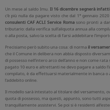
Un mese al saldo Imu.
Il 16 dicembre segnerà infatti
c’è più nulla da pagare visto che dal 1° gennaio 2020 
consulenti CAF ACLI Service Roma
sono pronti a dar
tributario: dalla verifica sull’aliquota annua alla com
o alla posta, salvo la scelta di farsi addebitare l’impor
Precisiamo però subito una cosa: di norma
il versame
che il Comune in delibera non abbia disposto diversam
di possesso nell’intero arco dell’anno e non come rata
pagato 10 euro e altrettanti ne devo pagare a saldo l
compilato, è da effettuarsi materialmente in banca o a
l’addebito online.
Il modello sarà intestato al titolare del versamento, ov
quota di possesso, ma questi, appunto, sono tutti asp
tranquillamente assistervi. Se poi si è residenti all’e