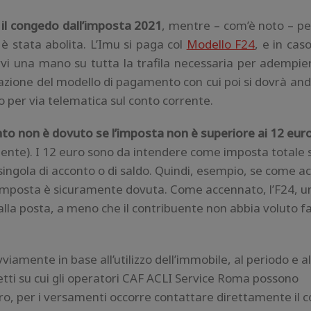
 il congedo dall’imposta 2021
, mentre – com’è noto – pe
è stata abolita. L’Imu si paga col
Modello F24
, e in cas
vi una mano su tutta la trafila necessaria per adempiere
pilazione del modello di pagamento con cui poi si dovrà an
to per via telematica sul conto corrente.
nto non è dovuto se l’imposta non è superiore ai 12 eur
ente). I 12 euro sono da intendere come imposta totale 
 singola di acconto o di saldo. Quindi, esempio, se come a
’imposta è sicuramente dovuta. Come accennato, l’F24, u
lla posta, a meno che il contribuente non abbia voluto fa
viamente in base all’utilizzo dell’immobile, al periodo e al
etti su cui gli operatori CAF ACLI Service Roma possono
stero, per i versamenti occorre contattare direttamente il