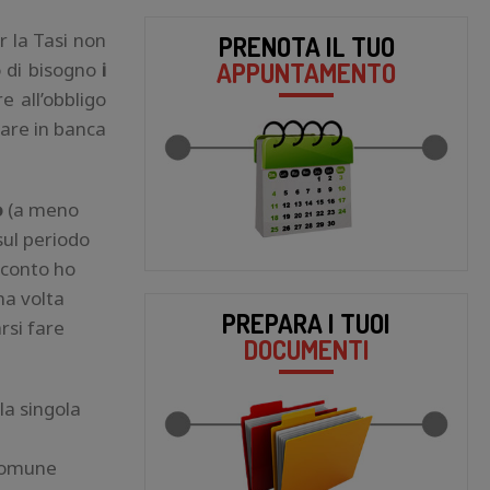
r la Tasi non
PRENOTA IL TUO
APPUNTAMENTO
o di bisogno
i
 all’obbligo
dare in banca
o
(a meno
sul periodo
cconto ho
na volta
PREPARA I TUOI
rsi fare
DOCUMENTI
la singola
 comune