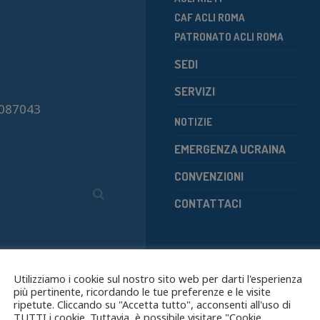
CAF ACLI ROMA
PATRONATO ACLI ROMA
SEDI
SERVIZI
7087043
NOTIZIE
EMERGENZA UCRAINA
CONVENZIONI
CONTATTACI
o
Utilizziamo i cookie sul nostro sito web per darti l'esperienza
più pertinente, ricordando le tue preferenze e le visite
ripetute. Cliccando su "Accetta tutto", acconsenti all'uso di
TUTTI i cookie. Tuttavia, è possibile visitare "Cookie