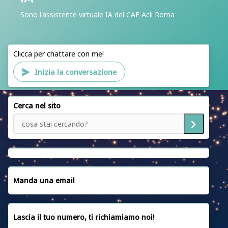
CHI SIAMO
Sono l'assistente virtuale IA del CAF Acli Roma
ACLI ROMA
ACLI RIETI
Clicca per chattare con me!
CAF ACLI ROMA
Inizia la conversazione
PATRONATO ACLI ROMA
SEDI
Cerca nel sito
SERVIZI
NOTIZIE
EMERGENZA UCRAINA
CONVENZIONI
Manda una email
CONTATTACI
Lascia il tuo numero, ti richiamiamo noi!