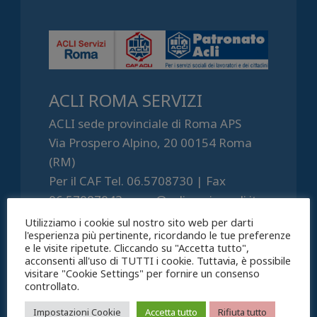
ACLI ROMA SERVIZI
ACLI sede provinciale di Roma APS
Via Prospero Alpino, 20 00154 Roma
(RM)
Per il CAF Tel. 06.5708730 | Fax
06.57087043 roma@acliservice.acli.it
Per il Patronato Tel. 06.57087052 | Fax
Utilizziamo i cookie sul nostro sito web per darti
l'esperienza più pertinente, ricordando le tue preferenze
06.57087043 roma@patronato.acli.it
e le visite ripetute. Cliccando su "Accetta tutto",
P.IVA 06019031001
acconsenti all'uso di TUTTI i cookie. Tuttavia, è possibile
visitare "Cookie Settings" per fornire un consenso
controllato.
Impostazioni Cookie
Accetta tutto
Rifiuta tutto