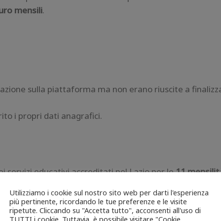
uro mensili
.
zione sulla piattaforma ma non erano riuscite a finalizz
o i propri dati anagrafici.
i servizi educativi accreditati nel Lazio per le
11 mensilit
Utilizziamo i cookie sul nostro sito web per darti l'esperienza
più pertinente, ricordando le tue preferenze e le visite
ripetute. Cliccando su "Accetta tutto", acconsenti all'uso di
TUTTI i cookie. Tuttavia, è possibile visitare "Cookie