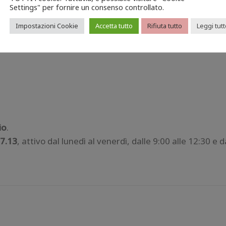
Settings" per fornire un consenso controllato.
aforma
buoninido.efamilysg.it
fino al
30 giugno 2025
o all
Impostazioni Cookie
Accetta tutto
Rifiuta tutto
Leggi tut
io
.
37.13
, attivo dal lunedì al venerdì, dalle 9:00 alle 12:30 e 