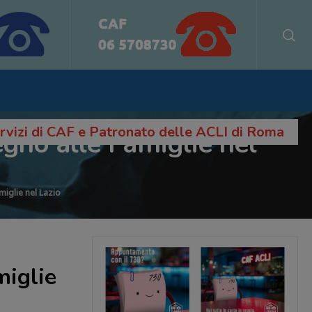
servizi di CAF e Patronato delle ACLI di Roma
gno alle Famiglie nel
miglie nel Lazio
miglie