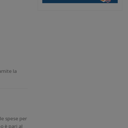
amite la
 le spese per
o è pari al