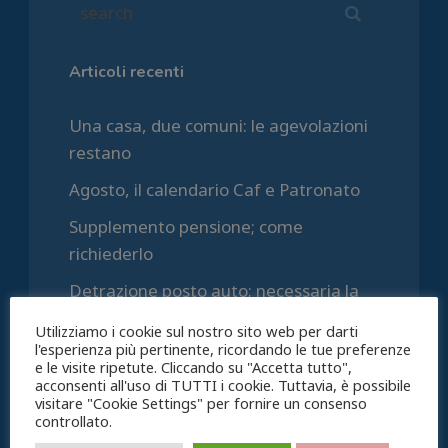
Articoli recenti
Una casa, due comuni: le agevolazioni
restano
Agosto, il calendario Caf e Patronato
Supplemento pensione; come
richiederlo
Detrazione posto auto; necessaria la
categoria C/6
Utilizziamo i cookie sul nostro sito web per darti
l'esperienza più pertinente, ricordando le tue preferenze
Pensione di vecchiaia, i contributi
e le visite ripetute. Cliccando su "Accetta tutto",
figurativi quando valgono e quando no
acconsenti all'uso di TUTTI i cookie. Tuttavia, è possibile
visitare "Cookie Settings" per fornire un consenso
controllato.
Commenti recenti