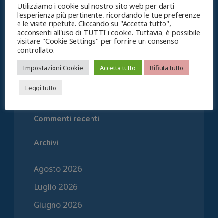
Utilizziamo i cookie sul nostro sito web per darti
l'esperienza più pertinente, ricordando le tue preferenze
Supplemento pensione; come
e le visite ripetute. Cliccando su "Accetta tutto",
richiederlo
acconsenti all'uso di TUTTI i cookie. Tuttavia, è possibile
visitare "Cookie Settings" per fornire un consenso
Detrazione posto auto; necessaria la
controllato.
categoria C/6
Impostazioni Cookie
Accetta tutto
Rifiuta tutto
Pensione di vecchiaia, i contributi
Leggi tutto
figurativi quando valgono e quando no
Commenti recenti
Archivi
Agosto 2026
Luglio 2026
Giugno 2026