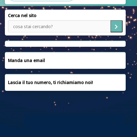
SEDI
Cerca nel sito
SERVIZI
NOTIZIE
EMERGENZA UCRAINA
CONVENZIONI
Manda una email
CONTATTACI
Lascia il tuo numero, ti richiamiamo noi!
PRIVACY POLICY
COOKIE POLICY
FAQ
CREDITI