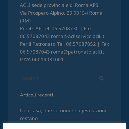
ACLI sede provinciale di Roma APS
Via Prospero Alpino, 20 00154 Roma
(RM)
Per il CAF Tel. 06.5708730 | Fax
06.57087043 roma@acliservice.acli.it
Per il Patronato Tel. 06.57087052 | Fax
06.57087043 roma@patronato.acli.it
P.IVA 06019031001
Articoli recenti
Una casa, due comuni: le agevolazioni
restano
Agosto, il calendario Caf e Patronato